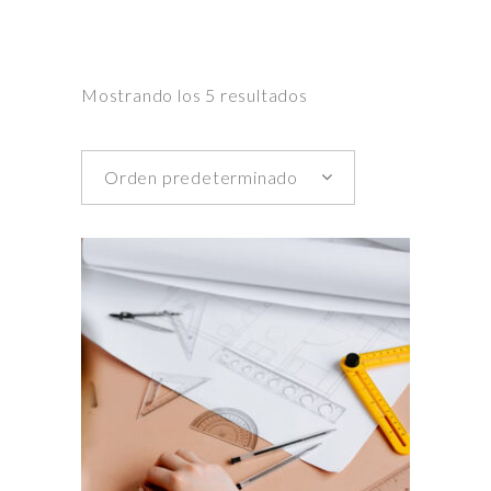
Mostrando los 5 resultados
Orden predeterminado
Este
Seleccionar opciones
producto
tiene
múltiples