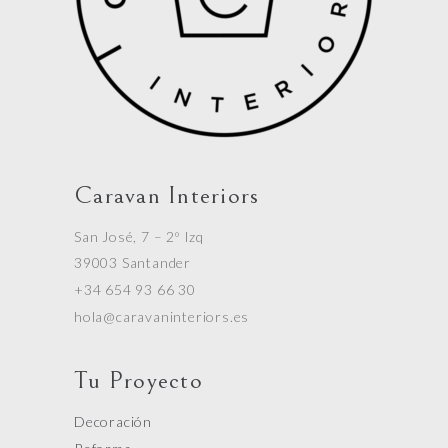
Caravan Interiors
San José, 7 – 2º Izq
39003 Santander
+34 654 93 66 30
hola@caravaninteriors.es
Tu Proyecto
Decoración