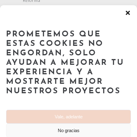
Reforma
Arquitectura
Ejemplos
PROMETEMOS QUE
Cursos
ESTAS COOKIES NO
Nuestros Cursos
ENGORDAN, SOLO
Términos y Condiciones
AYUDAN A MEJORAR TU
EXPERIENCIA Y A
MOSTRARTE MEJOR
NUESTROS PROYECTOS
© 2020 — Caravan Interiors | Todos los derechos
Vale, adelante
reservados
Made with
by Caravan Interiors
No gracias