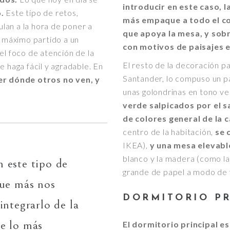
introducir en este caso, l
.
Este tipo de retos,
más empaque a todo el co
lan a la hora de poner a
que apoya la mesa, y sobr
l máximo partido a un
con motivos de paisajes 
el foco de atención de la
El resto de la decoración p
e haga fácil y agradable. En
Santander, lo compuso un par
er dónde otros no ven, y
unas golondrinas en tono ve
verde salpicados por el s
de colores general de la c
centro de la habitación,
se 
IKEA),
y una mesa elevab
blanco y la madera (como la
 este tipo de
grande de papel a modo de f
que más nos
DORMITORIO PR
integrarlo de la
se lo más
El dormitorio principal es