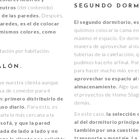
SEGUNDO DORM
neutros
(del contenido)
 de las paredes.
Después,
El segundo dormitorio, e
paredes, es el de colocar
quisimos colocar la cama en
 mismos colores, como
máximo el espacio. En dormi
manera de aprovechar al máx
ación por habitación.
tuberías de la calefacción, 
pudimos hacerlo al final. Por
ALÓN.
para hacer mucho más en e
aprovechar su espacio al
que nuestra clienta aunque
almacenamiento.
Algo que
mesa de comedor para 4
el proyectos de Home Stagin
n: primero distribuirlo de
demás.
so diario.
Para esto, es
En este caso,
la selección 
rla lo más cercana a la
al del dormitorio princip
e sofá, y que la pared
también por una cuestión 
ada de lado a lado y no
transporte y montaje. La
o la clienta nos solicitó: