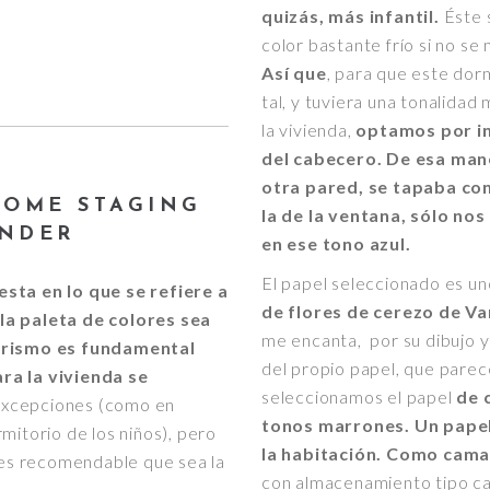
quizás, más infantil.
Éste s
color bastante frío si no s
Así que
, para que este dor
tal, y tuviera una tonalidad
la vivienda,
optamos por in
del cabecero.
De esa mane
otra pared, se tapaba con
HOME STAGING
la de la ventana, sólo no
ANDER
en ese tono azul.
El papel seleccionado es un
sta en lo que se refiere a
de flores de cerezo de V
la paleta de colores sea
me encanta, por su dibujo y
orismo es fundamental
del propio papel, que parec
ra la vivienda se
seleccionamos el papel
de 
xcepciones (como en
tonos marrones. Un papel
mitorio de los niños), pero
la habitación. Como cama
s es recomendable que sea la
con almacenamiento tipo c