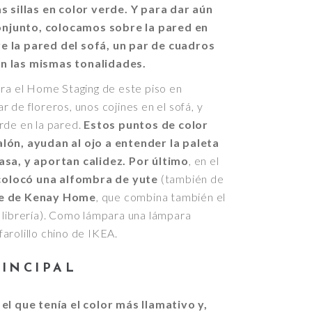
as sillas en color verde. Y para dar aún
njunto, colocamos sobre la pared en
e la pared del sofá, un par de cuadros
en las mismas tonalidades.
ara el Home Staging de este piso en
 de floreros, unos cojines en el sofá, y
rde en la pared.
Estos puntos de color
alón, ayudan al ojo a entender la paleta
asa, y aportan calidez.
Por último
, en el
colocó una alfombra de yute
(también de
le de Kenay Home
, que combina también el
 librería). Como lámpara una lámpara
arolillo chino de IKEA.
INCIPAL
 el que tenía el color más llamativo y,