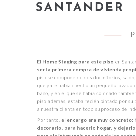
SANTANDER
P
El Home Staging para este piso
en Santa
ser la primera compra de vivienda prop
piso se compone de dos dormitorios, salón, 
que ya le habían hecho un pequeño lavado de
baño, y en el que se había colocado también,
piso además, estaba recién pintado por su 
a nuestra clienta en todo su proceso de in
Por tanto,
el encargo era muy concreto: 
decorarlo, para hacerlo hogar, y dejarlo
pero sin intervenir en nada de los acab