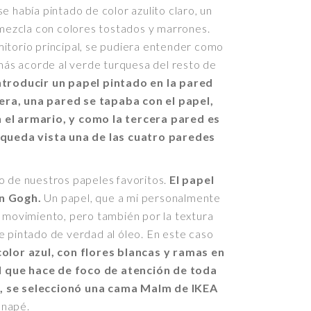
e había pintado de color azulito claro, un
e mezcla con colores tostados y marrones.
mitorio principal, se pudiera entender como
 más acorde al verde turquesa del resto de
troducir un papel pintado en la pared
ra, una pared se tapaba con el papel,
 el armario, y como la tercera pared es
s queda vista una de las cuatro paredes
o de nuestros papeles favoritos.
El papel
an Gogh.
Un papel, que a mi personalmente
 movimiento, pero también por la textura
e pintado de verdad al óleo. En este caso
color azul, con flores blancas y ramas en
 que hace de foco de atención de toda
, se seleccionó una cama Malm de IKEA
anapé.