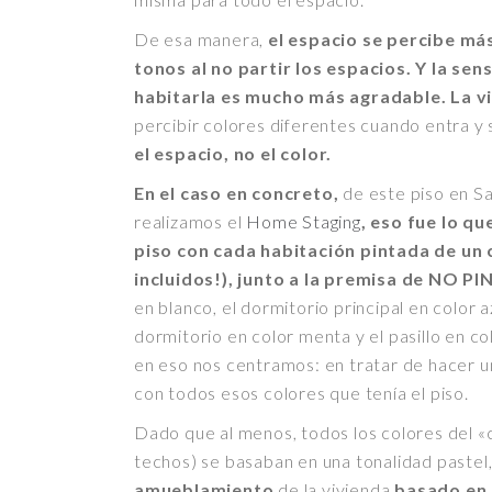
De esa manera,
el espacio se percibe más
tonos al no partir los espacios. Y la sen
habitarla es mucho más agradable. La vi
percibir colores diferentes cuando entra y 
el espacio, no el color.
En el caso en concreto,
de este piso en S
realizamos el
Home Staging
, eso fue lo q
piso con cada habitación pintada de un 
incluidos!), junto a la premisa de NO PI
en blanco, el dormitorio principal en color 
dormitorio en color menta y el pasillo en co
en eso nos centramos: en tratar de hacer u
con todos esos colores que tenía el piso.
Dado que al menos, todos los colores del «
techos) se basaban en una tonalidad pastel
amueblamiento
de la vivienda
basado en 