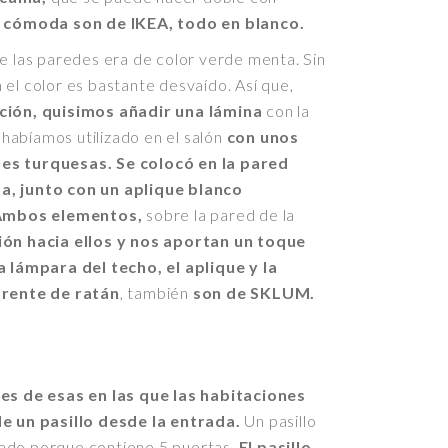
a cómoda son de IKEA, todo en blanco.
de las paredes era de color verde menta. Sin
 el color es bastante desvaído. Así que,
nción, quisimos añadir una lámina
con la
habíamos utilizado en el salón
con unos
les turquesas.
Se colocó en la pared
a, junto con un aplique blanco
Ambos elementos,
sobre la pared de la
ión hacia ellos y nos aportan un toque
a lámpara del techo, el aplique y la
frente de ratán
, también
son de SKLUM.
 es de esas en las que las habitaciones
de un pasillo desde la entrada.
Un pasillo
ado porque contiene 5 puertas.
El pasillo