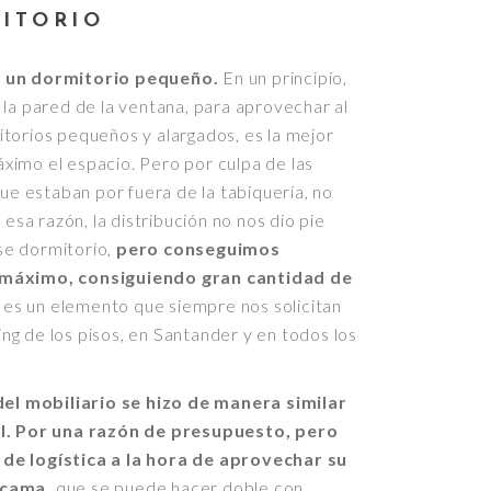
ITORIO
s un dormitorio pequeño.
En un principio,
 la pared de la ventana, para aprovechar al
torios pequeños y alargados, es la mejor
imo el espacio. Pero por culpa de las
que estaban por fuera de la tabiquería, no
 esa razón, la distribución no nos dio pie
se dormitorio,
pero conseguimos
 máximo, consiguiendo gran cantidad de
 es un elemento que siempre nos solicitan
g de los pisos, en Santander y en todos los
del mobiliario se hizo de manera similar
al. Por una razón de presupuesto, pero
de logística a la hora de aprovechar su
 cama,
que se puede hacer doble con