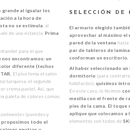
 grande al igualar los
SELECCIÓN DE 
sación a la hora de
sta no se estimula
, al
El armario elegido tambi
sale de una estancia.
Prima
aprovechar al máximo el 
pared de la ventana
hacia
par de tableros de lamin
antander para el que
conforman un escritorio.
ue nos encontramos: un
color diferente (techos
Al haber seleccionado un 
NTAR.
El piso tenía el salón
dormitorio
(para contrarre
azul turquesa, el segundo
habitación),
quisimos intro
lor crema pastel. Así, que
En este caso, lo hicimos
con
na paleta de colores común,
mesilla con el frente de r
pies de la cama. El toque
aplique que colocamos a l
continente» (paredes y
elementos son todos de
SK
,
propusimos todo el
colores neutros y