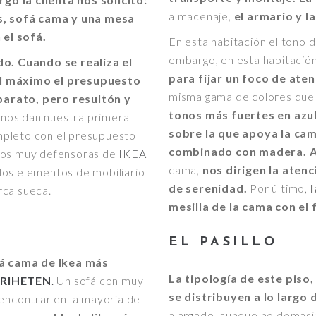
almacenaje,
el armario y l
, sofá cama y una mesa
el sofá.
En esta habitación el tono 
embargo, en esta habitación
. Cuando se realiza el
para fijar un foco de ate
al máximo el presupuesto
misma gama de colores que 
barato, pero resultón y
tonos más fuertes en azu
nos dan nuestra primera
sobre la que apoya la cam
mpleto con el presupuesto
combinado con madera. 
omos muy defensoras de
IKEA
cama,
nos dirigen la atenc
e los elementos de mobiliario
de serenidad.
Por último,
l
rca sueca.
mesilla de la cama con el 
EL PASILLO
á cama de Ikea más
La tipología de este piso,
FRIHETEN
.
Un sofá con muy
se distribuyen a lo largo 
 encontrar en la mayoría de
alargado, aunque no demasi