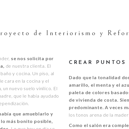
royecto de Interiorismo y Refo
nder,
se nos solicita por
CREAR PUNTOS 
ia,
de nuestra clienta. El
baño y cocina. Un piso, al
Dado que la tonalidad dom
 cara en la cocina y el
amarillo, el menta y el a
 un nuevo suelo vinílico. El
paleta de colores basados
padre, que le había ayudado
de vivienda de costa.
Sien
dependización.
predominante. A veces má
había que amueblarlo y
los tonos arena de la madera
 lo más bonito posible,
Como el salón era compl
ados.
Lo que hoy en día se