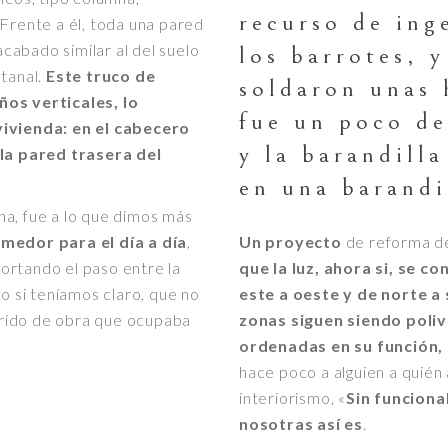
recurso de ing
Frente a él, toda una pared
abado similar al del suelo
los barrotes, y
ntanal.
Este truco de
soldaron unas 
ños verticales, lo
fue un poco de
vivienda: en el cabecero
y la barandilla
 la pared trasera del
en una barandi
a, fue a lo que dimos más
medor para el día a día
,
Un proyecto
de reforma d
ortando el paso entre la
que la luz, ahora si, se 
o si teníamos claro, que no
este a oeste y de norte a 
rido de obra que ocupaba
zonas siguen siendo poliv
ordenadas en su función,
hace poco a alguien a quié
interiorismo, «
Sin funciona
nosotras así es
.