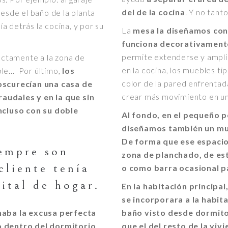
del de la cocina
. Y no tanto
Desde el baño de la planta
 detrás la cocina, y por su
La
mesa la diseñamos con 
funciona decorativamente
permite extenderse y ampli
rectamente a la zona de
en la cocina, los muebles ti
ble… Por último,
los
color de la pared enfrentada
 oscurecían una casa de
crear más movimiento en una 
audales y en la que sin
cluso con su doble
Al fondo, en el pequeño p
diseñamos también un mue
De forma que ese espacio
iempre son
zona de planchado, de e
cliente tenía
o como barra ocasional pa
ital de hogar.
En la habitación principa
se incorporara a la habit
onaba la excusa perfecta
baño visto desde dormitor
ño dentro del dormitorio
que el del resto de la viv