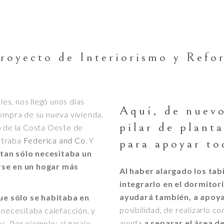
royecto de Interiorismo y Refo
s, nos llegó unos días
Aquí, de nuevo
compra de su nueva vivienda.
pilar de planta
o de la Costa Oeste de
ntraba
Federica and Co
. Y
para apoyar to
 tan sólo necesitaba un
irse en un hogar más
Al haber alargado los tabi
integrarlo en el dormitor
ayudará también, a apoya
ue sólo se habitaba en
posibilidad, de realizarlo c
 necesitaba calefacción, y
ayuda
a separar el área de
. Por ejemplo: al garaje