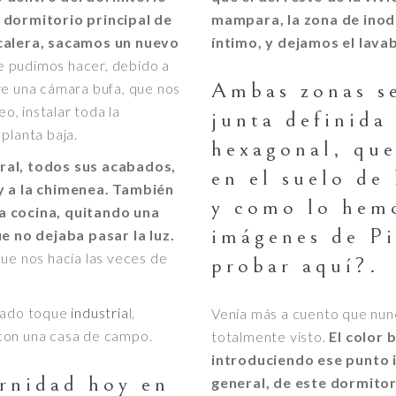
l dormitorio principal de
mampara, la zona de inod
calera, sacamos un nuevo
íntimo, y dejamos el lava
e pudimos hacer, debido a
Ambas zonas se
re una cámara bufa, que nos
, instalar toda la
junta definida
planta baja.
hexagonal, que
eral, todos sus acabados,
en el suelo de
 y a la chimenea. También
y como lo hemo
la cocina, quitando una
imágenes de P
 no dejaba pasar la luz.
ue nos hacía las veces de
probar aquí?.
cado toque
industria
l,
Venía más a cuento que nunc
con una casa de campo.
totalmente visto.
El color 
introduciendo ese punto i
rnidad hoy en
general, de este dormitori