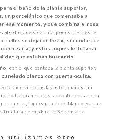
ara el baño de la planta superior,
es, un porcelánico que comenzaba a
 en ese momento, y que combina el rosa
acabados que sólo unos pocos clientes te
Pero
ellos se dejaron llevar, sin dudar, de
dernizarla, y estos toques le dotaban
nalidad que estaban buscando.
año,
con el que contaba la planta superior,
 panelado blanco con puerta oculta.
vo blanco en todas las habitaciones, sin
 que no hicieran ruido y se confundieran con
por supuesto, fondear todo de blanco, ya que
la estructura de madera no se pensaba
la utilizamos otro