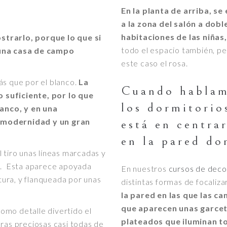
En la planta de arriba, s
a la zona del salón a doble
habitaciones de las niñas,
strarlo, porque lo que si
todo el espacio también, per
 una casa de campo
este caso el rosa.
ás que por el blanco.
La
Cuando hablam
 suficiente, por lo que
los dormitorio
anco, y en una
 modernidad y un gran
está en centra
en la pared do
 tiro unas líneas marcadas y
ra. Esta aparece apoyada
En nuestros
cursos de deco
ltura, y flanqueada por unas
distintas formas de focaliza
la pared en las que las c
que aparecen unas garceta
como detalle divertido el
plateados que iluminan to
aras preciosas casi todas de