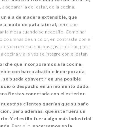
, a separar la del estar, de la cocina.
un ala de madera extensible, que
 a modo de pata lateral,
pero que
ar la mesa cuando se necesite. Combinar
po columnas de un color, en contraste con el
, es un recurso que nos gusta utilizar, para
cocina y a la vez se integre con el estar.
orche que incorporamos a la cocina,
ble con barra abatible incorporada.
, se pueda convertir en una posible
studio o despacho en un momento dado,
ra fiestas conectada con el exterior.
l, nuestros clientes querían que su baño
ación, pero además, que éste fuera un
io. Y el estilo fuera algo más industrial
ienda
. Para ello,
encerramos en la