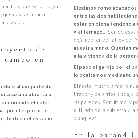
y nórdico, que se conjugan
Elegimos como acabados p
, que nos permitirán
entre las dos habitacion
la ocasión.
estar en plena tendencia
y el terrazo…
Son de esos 
n
dejan poner por atrevido. 
proyecto de
nuestra mano.
Querían mo
a la vivienda de la perso
e campo en
El paso al garaje por el b
lo ocultamos mediante un
El resto, mucho armario nue
ándole al conjunto de
tirador y de arriba a abajo,
una cocina abierta al
las paredes. Por último, y 
 combinando el color
el tillado de la cubierta y 
a que el espacio se
blanquear.
o, dentro del espacio
En la barandil
ncos, tipo columna,