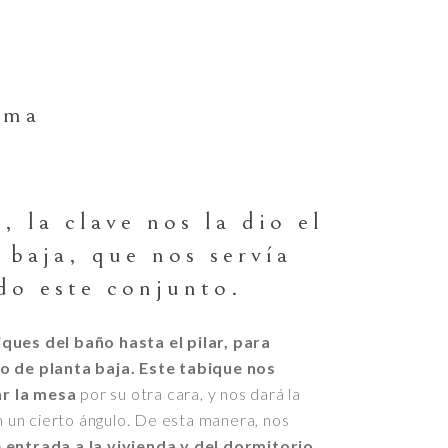
rma
, la clave nos la dio el
 baja, que nos servía
do este conjunto.
ques del baño hasta el pilar, para
io de planta baja. Este tabique nos
r la mesa
por su otra cara, y nos dará la
on un cierto ángulo. De esta manera, nos
 entrada a la vivienda y del dormitorio,