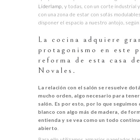
Liderlamp,
y todas, con un corte industrial 
con una zona de estar con sofás modulables
disponer el espacio a nuestro antojo, según 
La cocina adquiere gra
protagonismo en este 
reforma de esta casa d
Novales.
La relación con el salón se resuelve dot
mucho orden, algo necesario para tener 
salón.
Es por esto, por lo que seguimos
blanco con algo más de madera, de form
entienda y se vea como un todo continu
abierto
.
Para ello utilizamos armarios panelados bla