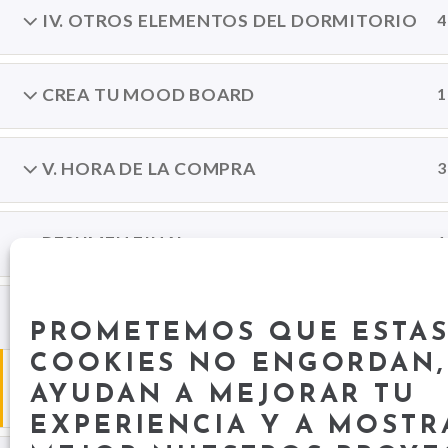
IV. OTROS ELEMENTOS DEL DORMITORIO
4
CREA TU MOOD BOARD
1
Car
San Jo
V. HORA DE LA COMPRA
3
39003
+34 6
hola@
RESUMEN FINAL
1
CLASE PRESENCIAL
1
PROMETEMOS QUE ESTA
COOKIES NO ENGORDAN,
RESERVA TU TUTORÍA
AYUDAN A MEJORAR TU
1 minuto
EXPERIENCIA Y A MOSTR