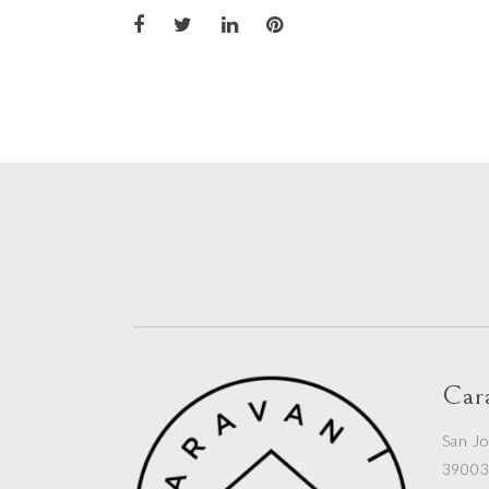
Car
San Jo
39003