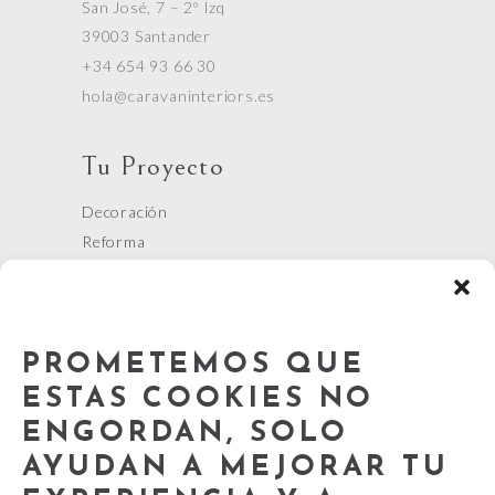
San José, 7 – 2º Izq
39003 Santander
+34 654 93 66 30
hola@caravaninteriors.es
Tu Proyecto
Decoración
Reforma
Arquitectura
Ejemplos
PROMETEMOS QUE
Cursos
ESTAS COOKIES NO
Nuestros Cursos
ENGORDAN, SOLO
Términos y Condiciones
AYUDAN A MEJORAR TU