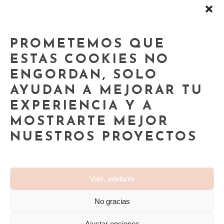
Arquitectura
Ejemplos
PROMETEMOS QUE
Cursos
ESTAS COOKIES NO
Nuestros Cursos
ENGORDAN, SOLO
Términos y Condiciones
AYUDAN A MEJORAR TU
EXPERIENCIA Y A
MOSTRARTE MEJOR
NUESTROS PROYECTOS
© 2020 — Caravan Interiors | Todos los derechos
Vale, adelante
reservados
Made with
by Caravan Interiors
No gracias
Ajustar opciones