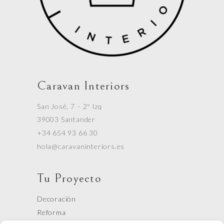
Caravan Interiors
San José, 7 – 2º Izq
39003 Santander
+34 654 93 66 30
hola@caravaninteriors.es
Tu Proyecto
Decoración
Reforma